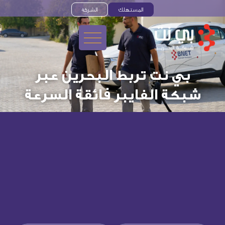
المستهلك
الشركة
بي
نت
تربط
البحرين
عبر
شبكة
الفايبر
فائقة
السرعة