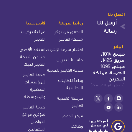
اتصل بنا
أرسل لنا
روابط سريعة
فايبربيديا
رسالة
التحقق من توفر
عملية تركيب
شبكة الفايبر
الفايبر
المقر
اختبار سرعة الإنترنت
استفد لأقصى
مجمع 1014،
حد من شبكة
طريق 1425،
حاسبة التنزيل
الفايبر لديك
مبنى 1095
خدمة الفايبر للجميع
الهملة، مملكة
خدمة الفايبر
البحرين
وداعاً للكابلات
للمؤسسات
(احصل على الاتجاهات)
النحاسية
الصغيرة
والمتوسطة
خريطة تغطية
الفايبر
خدمة الفايبر
لمؤثري مواقع
مركز الدعم
قم بتقييمنا
التواصل
في جوجل
وظائف
الاجتماعي