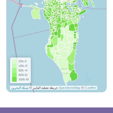
0–20%
21–40%
41–60%
61–80%
81–100%
Leaflet
|
©
OpenStreetMap
, خريطة تغطية الفايبر ©
شبكة البحرين