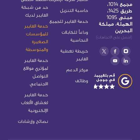
مجمع 1014،
حد من شبكة
طريق 1425،
حاسبة التنزيل
الفايبر لديك
مبنى 1095
خدمة الفايبر للجميع
الهملة، مملكة
خدمة الفايبر
البحرين
وداعاً للكابلات
للمؤسسات
(احصل على الاتجاهات)
النحاسية
الصغيرة
والمتوسطة
خريطة تغطية
الفايبر
خدمة الفايبر
لمؤثري مواقع
مركز الدعم
قم بتقييمنا
التواصل
في جوجل
وظائف
الاجتماعي
خدمة الفايبر
لعشاق الألعاب
الإلكترونية
نصائح وإرشادات