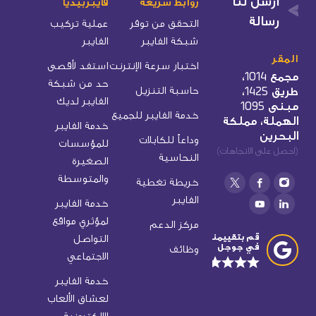
أرسل لنا
روابط سريعة
فايبربيديا
رسالة
التحقق من توفر
عملية تركيب
شبكة الفايبر
الفايبر
المقر
اختبار سرعة الإنترنت
استفد لأقصى
مجمع 1014،
حد من شبكة
طريق 1425،
حاسبة التنزيل
الفايبر لديك
مبنى 1095
خدمة الفايبر للجميع
الهملة، مملكة
خدمة الفايبر
البحرين
وداعاً للكابلات
للمؤسسات
(احصل على الاتجاهات)
النحاسية
الصغيرة
والمتوسطة
خريطة تغطية
الفايبر
خدمة الفايبر
لمؤثري مواقع
مركز الدعم
قم بتقييمنا
التواصل
في جوجل
وظائف
الاجتماعي
خدمة الفايبر
لعشاق الألعاب
الإلكترونية